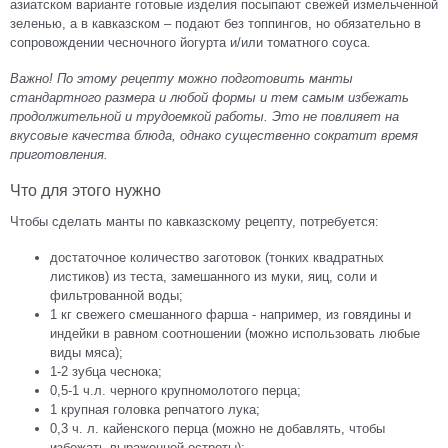
азиатском варианте готовые изделия посыпают свежей измельченной
зеленью, а в кавказском – подают без топпингов, но обязательно в
сопровождении чесночного йогурта и/или томатного соуса.
Важно! По этому рецепту можно подготовить манты
стандартного размера и любой формы и тем самым избежать
продолжительной и трудоемкой работы. Это не повлияет на
вкусовые качества блюда, однако существенно сократит время
приготовления.
Что для этого нужно
Чтобы сделать манты по кавказскому рецепту, потребуется:
достаточное количество заготовок (тонких квадратных
листиков) из теста, замешанного из муки, яиц, соли и
фильтрованной воды;
1 кг свежего смешанного фарша - например, из говядины и
индейки в равном соотношении (можно использовать любые
виды мяса);
1-2 зубца чеснока;
0,5-1 ч.л. черного крупномолотого перца;
1 крупная головка репчатого лука;
0,3 ч. л. кайенского перца (можно не добавлять, чтобы
избежать выраженной остроты);