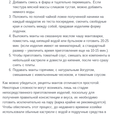
Добавить смесь в фарш и тщательно перемешать. Если
текстура мясной массы слишком густая, можно добавить
немного воды.
Положить по полной чайной ложке полученной начинки на
каждый квадратик из теста посередине, смочить свободные
края и склеить между собой, придавая изделиям форму
лодочек.
Выложить манты на смазанную маслом чашу мантоварки,
поместить над кипящей водой или бульоном и готовить 20-25
мин. (если изделия имеют не миниатюрный, а стандартный
размер – увеличить время приготовления еще на 10-15 мин.).
Чтобы приготовить томатный соус, смешать все компоненты в
небольшой кастрюле и довести до кипения, после чего сразу
снять с плиты.
Подавать манты горячими, с натуральным йогуртом,
смешанным с измельченным чесноком, и томатным соусом.
Как можно убедиться, рецепты мантов отличаются простотой.
Некоторые сложности могут возникать лишь на стадии
непосредственного приготовления изделий, поскольку для
получения правильной консистенции и вкуса, их необходимо
готовить исключительно на пару (варка крайне не рекомендуется).
Чтобы обеспечить этот процесс, до недавнего времени хозяйки
использовали обычные кастрюли с водой и подручные средства в