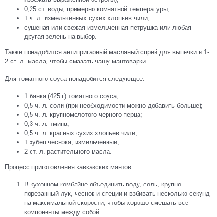
0,25 ст. воды, примерно комнатной температуры;
1 ч. л. измельченных сухих хлопьев чили;
сушеная или свежая измельченная петрушка или любая
другая зелень на выбор.
Также понадобится антипригарный масляный спрей для выпечки и 1-
2 ст. л. масла, чтобы смазать чашу мантоварки.
Для томатного соуса понадобится следующее:
1 банка (425 г) томатного соуса;
0,5 ч. л. соли (при необходимости можно добавить больше);
0,5 ч. л. крупномолотого черного перца;
0,3 ч. л. тмина;
0,5 ч. л. красных сухих хлопьев чили;
1 зубец чеснока, измельченный;
2 ст. л. растительного масла.
Процесс приготовления кавказских мантов
В кухонном комбайне объединить воду, соль, крупно
порезанный лук, чеснок и специи и взбивать несколько секунд
на максимальной скорости, чтобы хорошо смешать все
компоненты между собой.