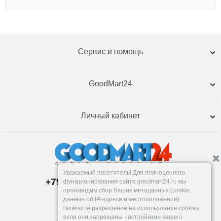
Сервис и помощь
GoodMart24
Личный кабинет
Уважаемый посетитель! Для полноценного
+79120359762, +79120359761
функционирования сайта goodmart24.ru мы
Пункт выдачи:
производим сбор Ваших метаданных (cookie,
Тюмень
,
Республики, 255к2
данные об IP-адресе и местоположении).
Пн-Пт: 9-18, Сб: 10-16, Вс: вых.
Включите разрешение на использоание cookies,
info@goodmart24.ru
если они запрещены настройками вашего