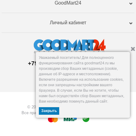
GoodMart24
Личный кабинет
Уважаемый посетитель! Для полноценного
+79120359762, +79120359761
функционирования сайта goodmart24.ru мы
Пункт выдачи:
производим сбор Ваших метаданных (cookie,
Тюмень
,
Республики, 255к2
данные об IP-адресе и местоположении).
Пн-Пт: 9-18, Сб: 10-16, Вс: вых.
Включите разрешение на использоание cookies,
info@goodmart24.ru
если они запрещены настройками вашего
браузера. В случае, если Вы не хотите, чтобы
нами был осуществлён сбор Ваших метаданных,
Вам необходимо покинуть данный сайт.
© 2026, GoodMart24.ru — Склад низких цен.
Закрыть
Все права защищены. Разработка —
VOID MEDIA