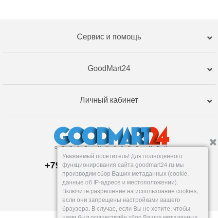
Сервис и помощь
GoodMart24
Личный кабинет
Уважаемый посетитель! Для полноценного
+79120359762, +79120359761
функционирования сайта goodmart24.ru мы
Пункт выдачи:
производим сбор Ваших метаданных (cookie,
Тюмень
,
Республики, 255к2
данные об IP-адресе и местоположении).
Пн-Пт: 9-18, Сб: 10-16, Вс: вых.
Включите разрешение на использоание cookies,
info@goodmart24.ru
если они запрещены настройками вашего
браузера. В случае, если Вы не хотите, чтобы
нами был осуществлён сбор Ваших метаданных,