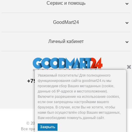
Сервис и помощь
GoodMart24
Личный кабинет
Уважаемый посетитель! Для полноценного
+79120359762, +79120359761
функционирования сайта goodmart24.ru мы
Пункт выдачи:
производим сбор Ваших метаданных (cookie,
Тюмень
,
Республики, 255к2
данные об IP-адресе и местоположении).
Пн-Пт: 9-18, Сб: 10-16, Вс: вых.
Включите разрешение на использоание cookies,
info@goodmart24.ru
если они запрещены настройками вашего
браузера. В случае, если Вы не хотите, чтобы
нами был осуществлён сбор Ваших метаданных,
Вам необходимо покинуть данный сайт.
© 2026, GoodMart24.ru — Склад низких цен.
Закрыть
Все права защищены. Разработка —
VOID MEDIA