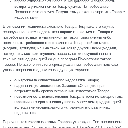
вправе отказаться от исполнения договора и потребовать
возврата уплаченной за Товар суммы. По требованию
Продавца и за его счет Покупатель должен возвратить Товар с
недостатками.
В отношении технически сложного Товара Покупатель в случае
обнаружения в нем недостатков вправе отказаться от Товара и
потребовать возврата уплаченной за такой Товар суммы либо
предъявить требование о его замене на Товар этой же марки
(модели, артикула) или на такой же Товар другой марки (модели,
артикула) с соответствующим перерасчетом покупной цены в
течение пятнадцати дней со дня передачи Покупателю такого
Товара. По истечении этого срока указанные требования подлежат
удовлетворению в одном из следующих случаев:
обнаружение существенного недостатка Товара;
нарушение установленных Законом «О защите прав
потребителей» сроков устранения недостатков Товара;
невозможность использования Товара в течение каждого года
гарантийного срока в совокупности более чем тридцать дней
вследствие неоднократного устранения его различных
недостатков.
Перечень технически сложных Товаров утвержден Постановлением
Правительства Российской Федерации от 10 ноября 2011 г. за N 924.