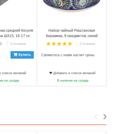
чак средний Косуля
Набор чайный Риштанская
ка ШХ15, 16-17 см.
Керамика, 9 предметов, синий
рт.2
0 отзывов
0 отзывов
Купить
Свяжитесь с нами насчет цены
в список желаний
Добавить в список желаний
ии на складе
В наличии на складе
5
6