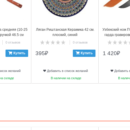
а средняя (10-25
Ляган Риштанская Керамика 42 см.
Узбекский нож П
 ручкой 46.5 см
плоский, синий
гарда гравиров
а
0 отзывов
0 отзывов
395
₽
1 420
₽
Купить
Купить
писок желаний
Добавить в список желаний
Добавить 
на складе
В наличии на складе
В налич
3
4