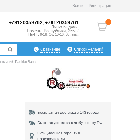
Войти
Регистрация
+79120359762, +79120359761
Пункт выдачи:
Тюмень
,
Республики, 255к2
Пн-Пт: 9-18, Сб: 10-16, Вс: вых.
Сравнение
Список желаний
0
0
алюминий, Rashko Baba
Бесплатная доставка в 143 города
Быстрая доставка в любую точку РФ
Официальная гарантия
производителя