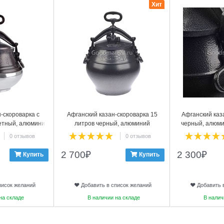
Хит
-скороварка с
Афганский казан-скороварка 15
Афганский каза
ветный, алюминий
литров черный, алюминий
черный, алюми
0 отзывов
0 отзывов
2 700
₽
2 300
₽
Купить
Купить
писок желаний
Добавить в список желаний
Добавить 
на складе
В наличии на складе
В налич