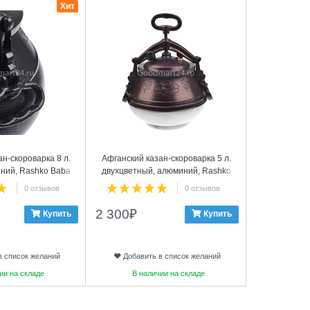
Хит
н-скороварка 8 л.
Афганский казан-скороварка 5 л.
Афганский к
ний, Rashko Baba
двухцветный, алюминий, Rashko
черный, ал
LTD
Baba
0 отзывов
0 отзывов
2 300
₽
2 200
₽
Купить
Купить
в список желаний
Добавить в список желаний
Добави
ии на складе
В наличии на складе
В на