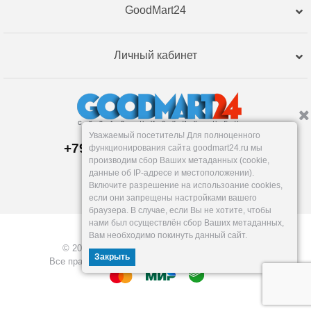
GoodMart24
Личный кабинет
Уважаемый посетитель! Для полноценного
+79120359762, +79120359761
функционирования сайта goodmart24.ru мы
Пункт выдачи:
производим сбор Ваших метаданных (cookie,
Тюмень
,
Республики, 255к2
данные об IP-адресе и местоположении).
Пн-Пт: 9-18, Сб: 10-16, Вс: вых.
Включите разрешение на использоание cookies,
info@goodmart24.ru
если они запрещены настройками вашего
браузера. В случае, если Вы не хотите, чтобы
нами был осуществлён сбор Ваших метаданных,
Вам необходимо покинуть данный сайт.
© 2026, GoodMart24.ru — Склад низких цен.
Закрыть
Все права защищены. Разработка —
VOID MEDIA