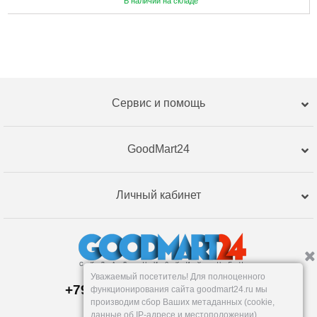
В наличии на складе
Сервис и помощь
GoodMart24
Личный кабинет
Уважаемый посетитель! Для полноценного
+79120359762, +79120359761
функционирования сайта goodmart24.ru мы
Пункт выдачи:
производим сбор Ваших метаданных (cookie,
Тюмень
,
Республики, 255к2
данные об IP-адресе и местоположении).