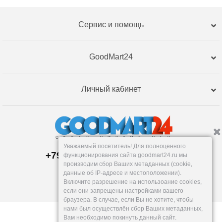
Сервис и помощь
GoodMart24
Личный кабинет
Уважаемый посетитель! Для полноценного
+79120359762, +79120359761
функционирования сайта goodmart24.ru мы
Пункт выдачи:
производим сбор Ваших метаданных (cookie,
Тюмень
,
Республики, 255к2
данные об IP-адресе и местоположении).
Пн-Пт: 9-18, Сб: 10-16, Вс: вых.
Включите разрешение на использоание cookies,
info@goodmart24.ru
если они запрещены настройками вашего
браузера. В случае, если Вы не хотите, чтобы
нами был осуществлён сбор Ваших метаданных,
Вам необходимо покинуть данный сайт.