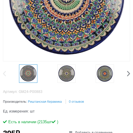
Артикул:
GM24-P00883
Производитель:
Риштанская Керамика
0 отзывов
Ед. измерения:
шт
Есть в наличии (
2135
шт
)
Добавить в сравнение