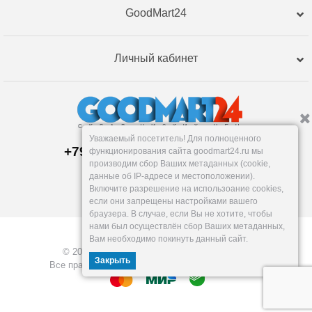
GoodMart24
Личный кабинет
Уважаемый посетитель! Для полноценного
+79120359762, +79120359761
функционирования сайта goodmart24.ru мы
Пункт выдачи:
производим сбор Ваших метаданных (cookie,
Тюмень
,
Республики, 255к2
данные об IP-адресе и местоположении).
Пн-Пт: 9-18, Сб: 10-16, Вс: вых.
Включите разрешение на использоание cookies,
info@goodmart24.ru
если они запрещены настройками вашего
браузера. В случае, если Вы не хотите, чтобы
нами был осуществлён сбор Ваших метаданных,
Вам необходимо покинуть данный сайт.
© 2026, GoodMart24.ru — Склад низких цен.
Закрыть
Все права защищены. Разработка —
VOID MEDIA