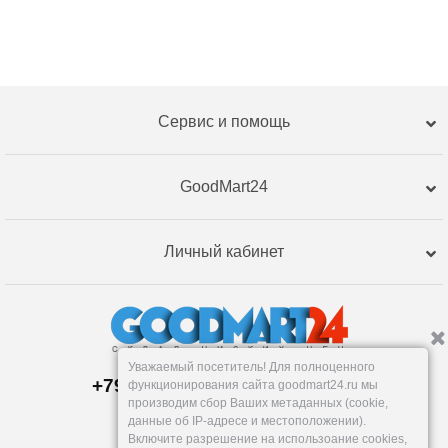
Сервис и помощь
GoodMart24
Личный кабинет
Уважаемый посетитель! Для полноценного
+79120359762, +79120359761
функционирования сайта goodmart24.ru мы
Пункт выдачи:
производим сбор Ваших метаданных (cookie,
Тюмень
,
Республики, 255к2
данные об IP-адресе и местоположении).
Пн-Пт: 9-18, Сб: 10-16, Вс: вых.
Включите разрешение на использоание cookies,
info@goodmart24.ru