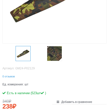
Артикул:
GM24-P02129
0 отзывов
Ед. измерения:
шт
Есть в наличии (
523
шт
)
340
₽
Добавить в сравнение
238
₽